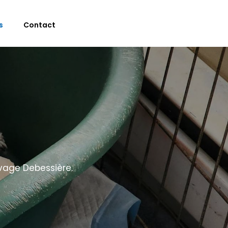
s
Contact
vage Debessière.