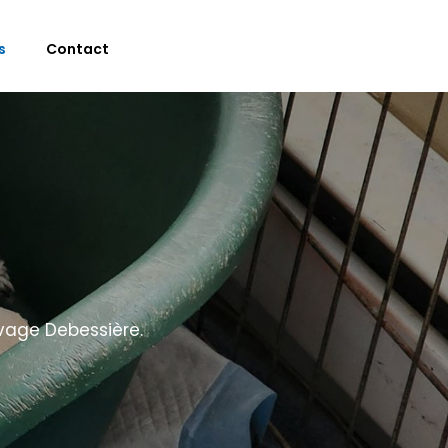
s
Contact
vage Debessière.