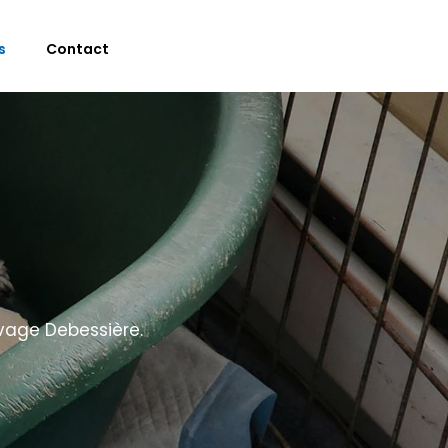
s
Contact
vage Debessière.