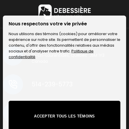
Nous respectons votre vie privée
Nous utilisons des témoins (cookies) pour améliorer votre
expérience sur notre site. Ils permettent de personnaliser le
contenu, d'offrir des fonctionnalités relatives aux médias
2107, route 335
sociaux et d'analyser notre trafic.
Politique de
St-Lin-Laurentides, Québec J5M 1Y3
confidentialité
Canada
514-239-5773
ACCEPTER TOUS LES TÉMOINS