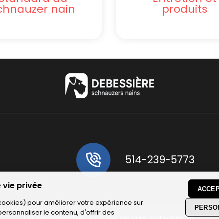
chnauzer nain
produits
514-239-5773
 vie privée
ACCEP
(cookies) pour améliorer votre expérience sur
PERSO
personnaliser le contenu, d'offrir des
Les photographies sont des œuvres protégées. La