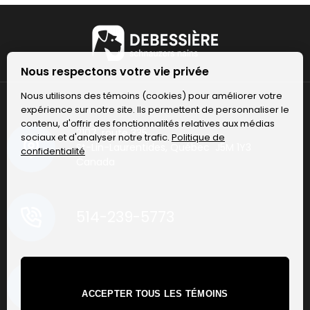
Nous respectons votre vie privée
Nous utilisons des témoins (cookies) pour améliorer votre
expérience sur notre site. Ils permettent de personnaliser le
contenu, d'offrir des fonctionnalités relatives aux médias
2107, route 335
sociaux et d'analyser notre trafic.
Politique de
St-Lin-Laurentides, Québec J5M 1Y3
confidentialité
Canada
514-239-5773
ACCEPTER TOUS LES TÉMOINS