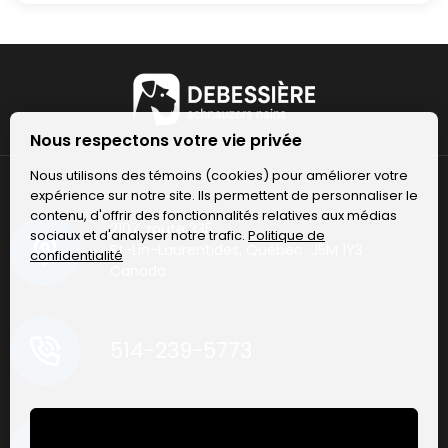
Nous respectons votre vie privée
Nous utilisons des témoins (cookies) pour améliorer votre
expérience sur notre site. Ils permettent de personnaliser le
contenu, d'offrir des fonctionnalités relatives aux médias
2107, route 335
sociaux et d'analyser notre trafic.
Politique de
St-Lin-Laurentides, Québec J5M 1Y3
confidentialité
Canada
514-239-5773